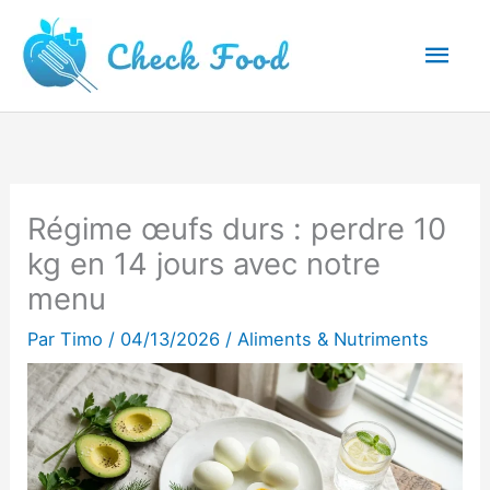
Aller
Men
au
princ
contenu
Régime œufs durs : perdre 10
kg en 14 jours avec notre
menu
Par
Timo
/
04/13/2026
/
Aliments & Nutriments