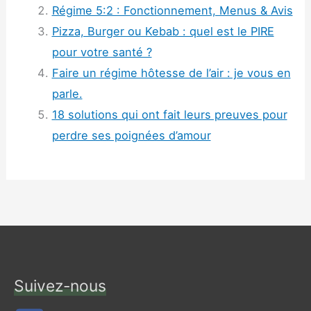
Régime 5:2 : Fonctionnement, Menus & Avis
Pizza, Burger ou Kebab : quel est le PIRE
pour votre santé ?
Faire un régime hôtesse de l’air : je vous en
parle.
18 solutions qui ont fait leurs preuves pour
perdre ses poignées d’amour
Suivez-nous