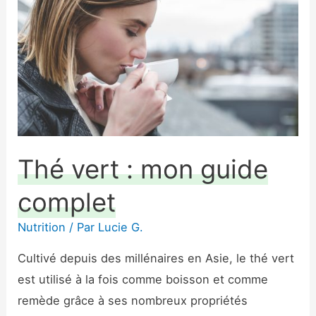
:
mon
guide
complet
Thé vert : mon guide
complet
Nutrition
/ Par
Lucie G.
Cultivé depuis des millénaires en Asie, le thé vert
est utilisé à la fois comme boisson et comme
remède grâce à ses nombreux propriétés