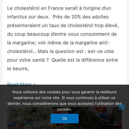
Le cholestérol en France serait à l’origine d’un
infarctus sur deux. Près de 20% des adultes
présenteraient un taux de cholestérol trop élevé,
du coup beaucoup d’entre vous consomment de
la margarine; voir même de la margarine anti-
cholestérol… Mais la question est : est-ce utile
pour votre santé ? Quelle est la différence entre
le beurre,
Read More »
Nous utilisons des cookies pour vous garantir la meilleure
expérience sur notre site. Si vous continuez à utiliser ce
dernier, nous considérerons que vous acceptez l'utilisation des
cookies.
Tout
Ok
savoir
sur