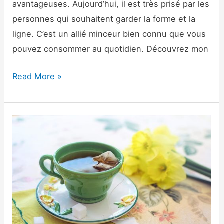
avantageuses. Aujourd’hui, il est très prisé par les
personnes qui souhaitent garder la forme et la
ligne. C’est un allié minceur bien connu que vous
pouvez consommer au quotidien. Découvrez mon
Read More »
Orthosiphon
ou
thé
de
java
:
mon