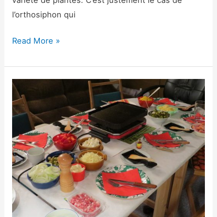
l’orthosiphon qui
Read More »
Fondue,
Raclette
ou
Tartiflette:
quel
est
le
moins
calorique?