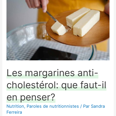
margarines
anti-
cholestérol:
que
faut-
il
en
penser?
Les margarines anti-
cholestérol: que faut-il
en penser?
Nutrition
,
Paroles de nutritionnistes
/ Par
Sandra
Ferreira