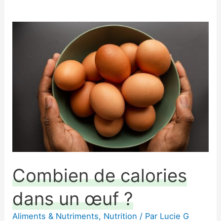
Combien
de
calories
dans
un
œuf
?
Combien de calories
dans un œuf ?
Aliments & Nutriments
,
Nutrition
/ Par
Lucie G