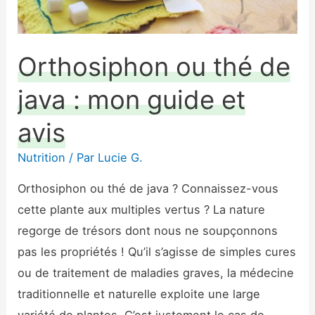
guide
et
avis
Orthosiphon ou thé de
java : mon guide et
avis
Nutrition
/ Par
Lucie G.
Orthosiphon ou thé de java ? Connaissez-vous
cette plante aux multiples vertus ? La nature
regorge de trésors dont nous ne soupçonnons
pas les propriétés ! Qu’il s’agisse de simples cures
ou de traitement de maladies graves, la médecine
traditionnelle et naturelle exploite une large
variété de plantes. C’est justement le cas de