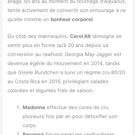
Braga
, 65 ans au moment du tournage d’
Aquarius
,
tente activement de convertir son entourage à ce
qu’elle nomme un
bonheur corporel
.
Du côté des mannequins,
Carol Alt
témoigne se
sentir plus en forme qu’à 20 ans depuis sa
conversion au rawfood.
Georgia May Jagger
est
devenue égérie du mouvement en 2014, tandis
que
Gisele Bundchen
a suivi un régime cru 80/20
au Costa Rica en 2016, privilégiant salades
colorées et légumes frais de saison.
Madonna
effectue des cures de cru
plusieurs fois par an pour détoxifier son
corps
Beyoncé
figure parmi les rawfoodistes