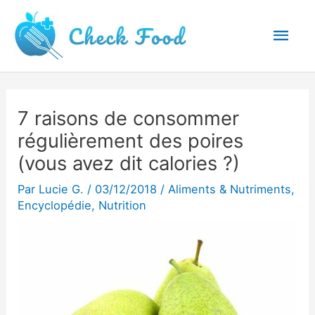
Aller
Men
au
princ
contenu
7 raisons de consommer
régulièrement des poires
(vous avez dit calories ?)
Par
Lucie G.
/
03/12/2018
/
Aliments & Nutriments
,
Encyclopédie
,
Nutrition