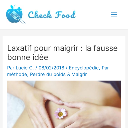
Aller
Men
au
princ
contenu
Laxatif pour maigrir : la fausse
bonne idée
Par
Lucie G.
/
08/02/2018
/
Encyclopédie
,
Par
méthode
,
Perdre du poids & Maigrir