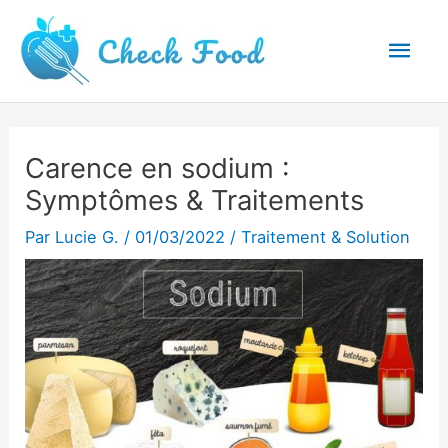
Aller
Men
au
princ
contenu
Carence en sodium :
Symptômes & Traitements
Par
Lucie G.
/
01/03/2022
/
Traitement & Solution