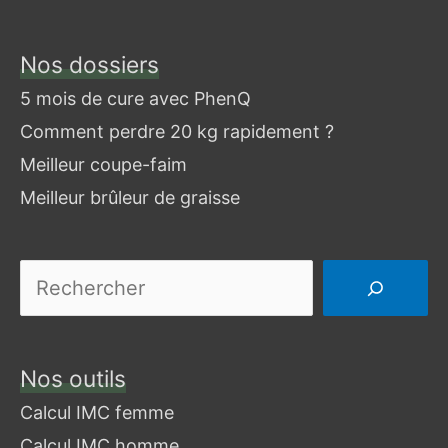
Nos dossiers
Je
cherche
5 mois de cure avec PhenQ
un
Comment perdre 20 kg rapidement ?
article
Meilleur coupe-faim
Meilleur brûleur de graisse
Nos outils
Calcul IMC femme
Calcul IMC homme