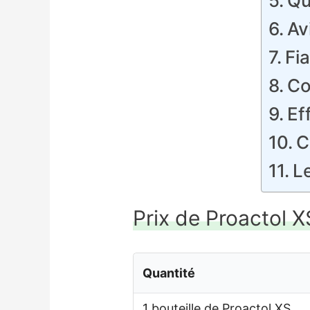
Qu
Av
Fia
Co
Ef
C
Le
Prix de Proactol X
Quantité
1 bouteille de Proactol XS