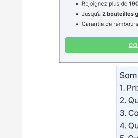
Rejoignez plus de
190
Jusqu’à
2 bouteilles 
Garantie de rembour
CO
Som
Pr
Qu
Co
Qu