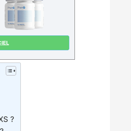
IEL
XS ?