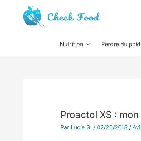
Aller
au
contenu
Nutrition
Perdre du poid
Proactol XS : mon 
Par
Lucie G.
/
02/26/2018
/
Avi