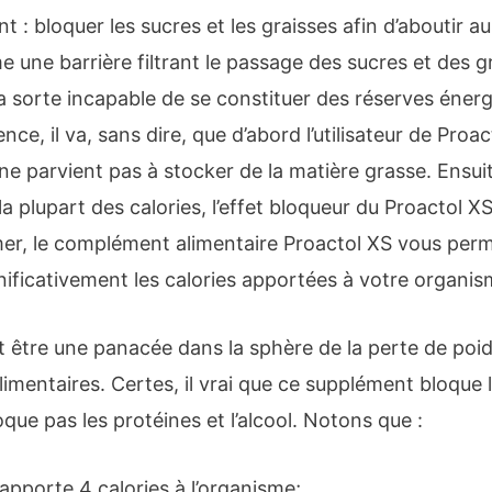
t : bloquer les sucres et les graisses afin d’aboutir a
me une barrière filtrant le passage des sucres et des g
a sorte incapable de se constituer des réserves éner
, il va, sans dire, que d’abord l’utilisateur de Proac
e parvient pas à stocker de la matière grasse. Ensuit
 plupart des calories, l’effet bloqueur du Proactol XS 
umer, le complément alimentaire Proactol XS vous p
nificativement les calories apportées à votre organis
it être une panacée dans la sphère de la perte de poi
limentaires. Certes, il vrai que ce supplément bloque l
loque pas les protéines et l’alcool. Notons que :
pporte 4 calories à l’organisme;