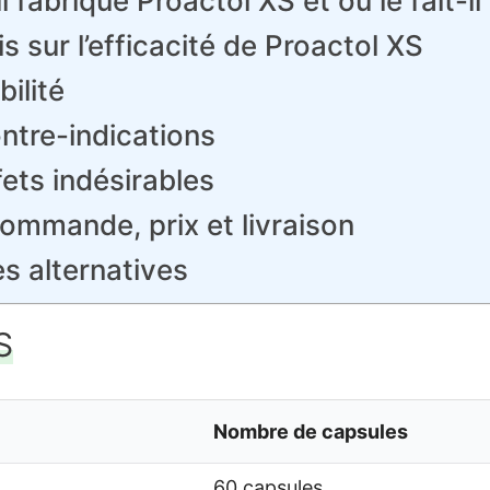
i fabrique Proactol XS et où le fait-il
is sur l’efficacité de Proactol XS
bilité
ntre-indications
fets indésirables
ommande, prix et livraison
s alternatives
S
Nombre de capsules
60 capsules