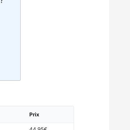
 ?
Prix
44,95€