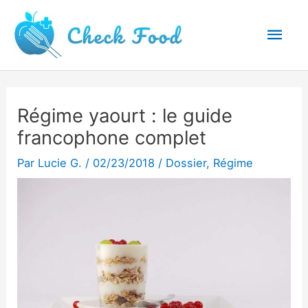
Aller
Men
au
princ
contenu
Régime yaourt : le guide
francophone complet
Par
Lucie G.
/
02/23/2018
/
Dossier
,
Régime