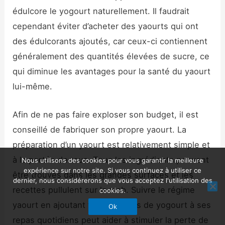
édulcore le yogourt naturellement. Il faudrait
cependant éviter d’acheter des yaourts qui ont
des édulcorants ajoutés, car ceux-ci contiennent
généralement des quantités élevées de sucre, ce
qui diminue les avantages pour la santé du yaourt
lui-même.
Afin de ne pas faire exploser son budget, il est
conseillé de fabriquer son propre yaourt. La
préparation d’un yaourt est relativement simple et
à la portée de tous. Tous les ingrédients peuvent
Nous utilisons des cookies pour vous garantir la meilleure
expérience sur notre site. Si vous continuez à utiliser ce
être trouvés dans les grandes surfaces et les
dernier, nous considérerons que vous acceptez l'utilisation des
recettes pullulent sur le web. Suivre le régime
cookies.
yaourt en ajoutant trois portions de yogourt à ses
Ok
repas quotidiens peut aider à stimuler la perte de